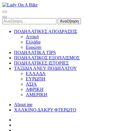
Skip
to
Lady On A Bike
content
(Press
Αναζήτηση
Enter)
για:
ΠΟΔΗΛΑΤΙΚΕΣ ΑΠΟΔΡΑΣΕΙΣ
Αττική
Ελλάδα
Ευρώπη
ΠΟΔΗΛΑΤΙΚΑ TIPS
ΠΟΔΗΛΑΤΙΚΟΣ ΕΞΟΠΛΙΣΜΟΣ
ΠΟΔΗΛΑΤΙΚΕΣ ΙΣΤΟΡΙΕΣ
ΤΑΞΙΔΙΑ ΑΝΕΥ ΠΟΔΗΛΑΤΟΥ
ΕΛΛΑΔΑ
ΕΥΡΩΠΗ
ΑΣΙΑ
ΑΦΡΙΚΗ
ΑΜΕΡΙΚΗ
About me
ΧΑΛΚΙΝΟ ΔΑΚΡΥ ΦΤΕΡΩΤΟ