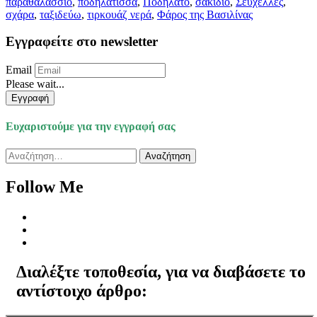
παραθαλάσσιο
,
ποδηλάτισσα
,
Ποδήλατο
,
σακίδιο
,
Σεϋχέλλες
,
σχάρα
,
ταξιδεύω
,
τιρκουάζ νερά
,
Φάρος της Βασιλίνας
Εγγραφείτε στο newsletter
Email
Please wait...
Εγγραφή
Ευχαριστούμε για την εγγραφή σας
Αναζήτηση
για:
Follow Me
Διαλέξτε τοποθεσία, για να διαβάσετε το
αντίστοιχο άρθρο: