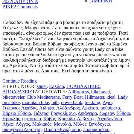
ΑΜΕΡΙΚΗ
2022
LADY ON A
BIKE
2 Comments
Πλάκα δεν θα είχε να πάμε μια βόλτα με το ποδήλατο μέχρι τις
Σεϋχέλλες; Μπορεί να τις έχετε ακούσει, ίσως και να τις έχετε
επισκεφθεί, σίγουρα όμως δεν έχετε πάει εκεί με ποδήλατο! Γιατί
αυτές οι “Σεϋχέλλες” είναι ελληνικά νησάκια, τα Λιχαδονήσια, και
βρίσκονται στη Βόρεια Εύβοια, ακριβώς απέναντι από τα Καμένα
Βούρλα. Επειδή τίποτε δεν είναι αδύνατο για τη Lady on a bike
κατάστρωσα ένα πολύπλοκο σχέδιο για να κάνω μία one-woman
κυκλική ποδηλατική διαδρομή με αφετηρία και κατάληξη το λιμάνι
της Αρκίτσας. Να τί χρειάστηκε να συμβεί: Έφτασα Σάββατο πρωί-
πρωί στο λιμάνι της Αρκίτσας. Εκεί άφησα το αυτοκίνητο …
Continue Reading
FILED UNDER:
slider
,
Ελλάδα
,
ΠΟΔΗΛΑΤΙΚΕΣ
ΑΠΟΔΡΑΣΕΙΣ
TAGGED WITH:
AliExpress
,
biketravel
,
biketraveler
,
Club Mediterrane
,
Ferry Boat
,
Hillmaster
,
ideal
,
Lady
on a bike
,
mountain bike
,
mtb
,
powerbank
,
trekking
,
Άγιος
Γεώργιος Λιχάδας
,
Αιδηψό
,
Αλέξανδρος
,
Αρκίτσα
,
αυθαίρετα
,
Βόρεια Εύβοια
,
Γιάλτρα
,
Γρεγολίμανο
,
Δηιάνειρα
,
δωρεάν
,
Εύβοια
,
Ηρακλής
,
ηφαίστειο
,
Κάβος
,
Κροκίδα
,
Λεβέντης
,
Λιχαδονήσια
,
Λίχας
,
Λόγγος
,
Μαλιακός
,
Μονολιά
,
Μύλος
,
ξενοδοχείο
,
οικογένεια Λυμπέρη
,
Παλιά Εθνική οδός
,
παλουκόσελο
,