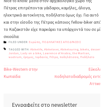
Nice to know: μέσα στον αρχαιολογικό χώρο της
Πέτρας επιτρέπονται γάιδαροι, καμήλες, άλογα,
ηλεκτρικά αυτοκίνητα, ποδήλατα όμως όχι. Για αυτό
και στην είσοδο της Πέτρας κάποιος fellow-biker από
το Kαζακστάν είχε παρκάρει τα υπάρχοντά του σε μία
σκιούλα:
FILED UNDER:
Ευρώπη
,
ΠΟΔΗΛΑΤΙΚΕΣ ΑΠΟΔΡΑΣΕΙΣ
TAGGED WITH:
#bikelife
,
#bikelover
,
#biketouring
,
biketo
,
dessert
,
Jordan
,
Lady on a bike
,
Lawrence of Arabia
,
the Martian
,
wadirum
,
έρημος
,
Ιορδανία
,
Πέτρα
,
ποδηλάτισσα
,
Ποδήλατο
Πλοήγηση
Bike-Western στην
Εύκολες
άρθρων
Κωπαϊδα
ποδηλατοδιαδρομές εντός
Αττικής
Εγγραφείτε στο newsletter