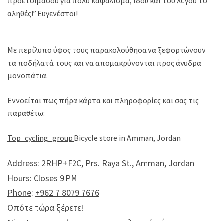
προετοιμάσου για πολύ καψάλισμα, ιδού και του λόγου το
αληθές!” Ευγενέστοι!
Με περίλυπο ύφος τους παρακολούθησα να ξεφορτώνουν
τα ποδήλατά τους και να απομακρύνονται προς άνυδρα
μονοπάτια.
Εννοείται πως πήρα κάρτα και πληροφορίες και σας τις
παραθέτω:
Top_cycling_group
Bicycle store in Amman, Jordan
Address
:
2RHP+F2C, Prs. Raya St., Amman, Jordan
Hours
: Closes 9 PM
Phone
:
+962 7 8079 7676
Οπότε τώρα ξέρετε!