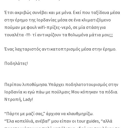
Έτσι ακριβώς συνέβει και με μένα. Εκεί που ταξίδευα μέσα
στην έρημο της Ιορδανίας μέσα σε ένα κλιματιζόμενο
πούμαν με φουλ wifi-πρίζες-νερό, σε μία στάση για
τουαλέτα -!!!- τί αντικρίζουν τα θολωμένα μάτια μου;;;
Ένας λαχταριστός αντικατοπτρισμός μέσα στην έρημο.
Ποδηλάτες!
Περίπου λιποθύμησα. Υπάρχει ποδηλατοτουρισμός στην
Ιορδανία κι εγώ πάω με πούλμαν; Μου κόπηκαν τα πόδια.
Ντροπή, Lady!
“Πάρτε με μαζί σας,” άρχισα να κλαυθμηρίζω.
“Έλα κοπελλιά, ανέβα!” μου είπαν οι tour guides, “αλλά