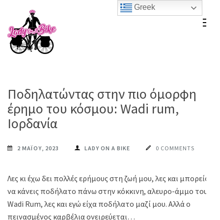
Skip
Greek
to
Lady On A Bike
content
(Press
Enter)
Ποδηλατώντας στην πιο όμορφη
έρημο του κόσμου: Wadi rum,
Ιορδανία
2 ΜΑΪ́ΟΥ, 2023
LADY ON A BIKE
0 COMMENTS
Λες κι έχω δει πολλές ερήμους στη ζωή μου, λες και μπορείς
να κάνεις ποδήλατο πάνω στην κόκκινη, αλευρο-άμμο του
Wadi Rum, λες και εγώ είχα ποδήλατο μαζί μου. Αλλά ο
πεινασμένος καρβέλια ονειρεύεται…