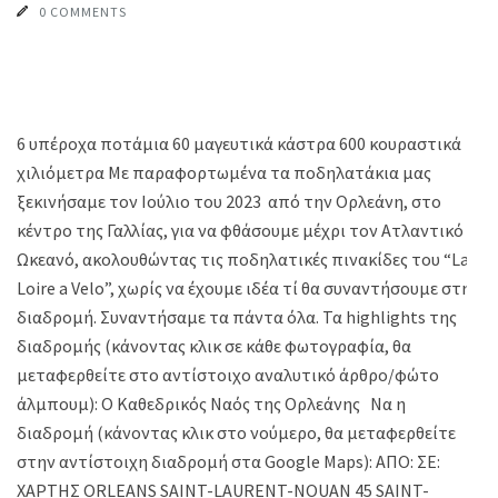
0 COMMENTS
6 υπέροχα ποτάμια 60 μαγευτικά κάστρα 600 κουραστικά
χιλιόμετρα Με παραφορτωμένα τα ποδηλατάκια μας
ξεκινήσαμε τον Ιούλιο του 2023 από την Ορλεάνη, στο
κέντρο της Γαλλίας, για να φθάσουμε μέχρι τον Ατλαντικό
Ωκεανό, ακολουθώντας τις ποδηλατικές πινακίδες του “La
Loire a Velo”, χωρίς να έχουμε ιδέα τί θα συναντήσουμε στη
διαδρομή. Συναντήσαμε τα πάντα όλα. Τα highlights της
διαδρομής (κάνοντας κλικ σε κάθε φωτογραφία, θα
μεταφερθείτε στο αντίστοιχο αναλυτικό άρθρο/φώτο
άλμπουμ): Ο Καθεδρικός Ναός της Ορλεάνης Να η
διαδρομή (κάνοντας κλικ στο νούμερo, θα μεταφερθείτε
στην αντίστοιχη διαδρομή στα Google Maps): ΑΠΟ: ΣΕ:
ΧΑΡΤΗΣ ORLEANS SAINT-LAURENT-NOUAN 45 SAINT-