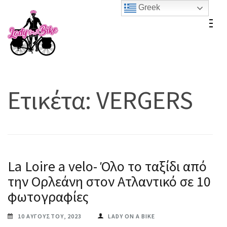
Skip
Greek
to
Lady On A Bike
content
(Press
Enter)
Ετικέτα:
VERGERS
La Loire a velo- Όλο το ταξίδι από
την Ορλεάνη στον Ατλαντικό σε 10
φωτογραφίες
10 ΑΥΓΟΎΣΤΟΥ, 2023
LADY ON A BIKE