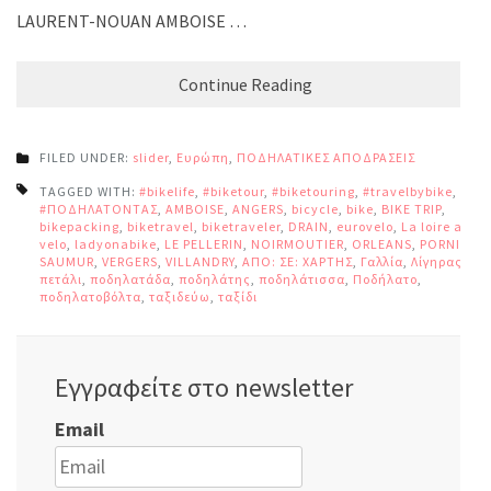
LAURENT-NOUAN AMBOISE …
Continue Reading
FILED UNDER:
slider
,
Ευρώπη
,
ΠΟΔΗΛΑΤΙΚΕΣ ΑΠΟΔΡΑΣΕΙΣ
TAGGED WITH:
#bikelife
,
#biketour
,
#biketouring
,
#travelbybike
,
#ΠΟΔΗΛΑΤΟΝΤΑΣ
,
AMBOISE
,
ANGERS
,
bicycle
,
bike
,
BIKE TRIP
,
bikepacking
,
biketravel
,
biketraveler
,
DRAIN
,
eurovelo
,
La loire a
velo
,
ladyonabike
,
LE PELLERIN
,
NOIRMOUTIER
,
ORLEANS
,
PORNIC
,
SAUMUR
,
VERGERS
,
VILLANDRY
,
ΑΠΟ: ΣΕ: ΧΑΡΤΗΣ
,
Γαλλία
,
Λίγηρας
,
πετάλι
,
ποδηλατάδα
,
ποδηλάτης
,
ποδηλάτισσα
,
Ποδήλατο
,
ποδηλατοβόλτα
,
ταξιδεύω
,
ταξίδι
Εγγραφείτε στο newsletter
Email