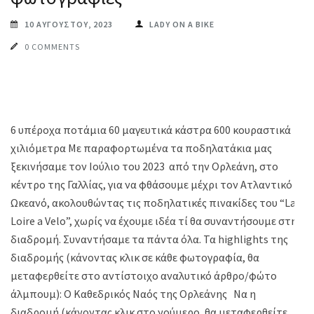
10 ΑΥΓΟΎΣΤΟΥ, 2023
LADY ON A BIKE
0 COMMENTS
6 υπέροχα ποτάμια 60 μαγευτικά κάστρα 600 κουραστικά
χιλιόμετρα Με παραφορτωμένα τα ποδηλατάκια μας
ξεκινήσαμε τον Ιούλιο του 2023 από την Ορλεάνη, στο
κέντρο της Γαλλίας, για να φθάσουμε μέχρι τον Ατλαντικό
Ωκεανό, ακολουθώντας τις ποδηλατικές πινακίδες του “La
Loire a Velo”, χωρίς να έχουμε ιδέα τί θα συναντήσουμε στη
διαδρομή. Συναντήσαμε τα πάντα όλα. Τα highlights της
διαδρομής (κάνοντας κλικ σε κάθε φωτογραφία, θα
μεταφερθείτε στο αντίστοιχο αναλυτικό άρθρο/φώτο
άλμπουμ): Ο Καθεδρικός Ναός της Ορλεάνης Να η
διαδρομή (κάνοντας κλικ στο νούμερo, θα μεταφερθείτε