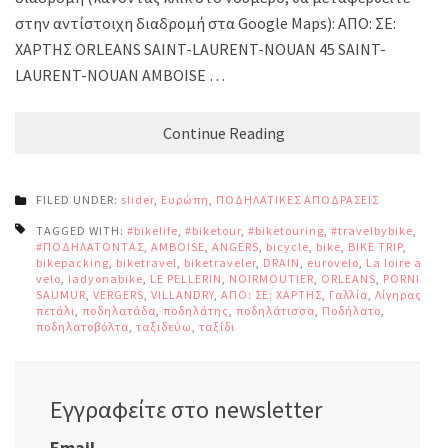
στην αντίστοιχη διαδρομή στα Google Maps): ΑΠΟ: ΣΕ:
ΧΑΡΤΗΣ ORLEANS SAINT-LAURENT-NOUAN 45 SAINT-
LAURENT-NOUAN AMBOISE …
Continue Reading
FILED UNDER:
slider
,
Ευρώπη
,
ΠΟΔΗΛΑΤΙΚΕΣ ΑΠΟΔΡΑΣΕΙΣ
TAGGED WITH:
#bikelife
,
#biketour
,
#biketouring
,
#travelbybike
,
#ΠΟΔΗΛΑΤΟΝΤΑΣ
,
AMBOISE
,
ANGERS
,
bicycle
,
bike
,
BIKE TRIP
,
bikepacking
,
biketravel
,
biketraveler
,
DRAIN
,
eurovelo
,
La loire a
velo
,
ladyonabike
,
LE PELLERIN
,
NOIRMOUTIER
,
ORLEANS
,
PORNIC
,
SAUMUR
,
VERGERS
,
VILLANDRY
,
ΑΠΟ: ΣΕ: ΧΑΡΤΗΣ
,
Γαλλία
,
Λίγηρας
,
πετάλι
,
ποδηλατάδα
,
ποδηλάτης
,
ποδηλάτισσα
,
Ποδήλατο
,
ποδηλατοβόλτα
,
ταξιδεύω
,
ταξίδι
Εγγραφείτε στο newsletter
Email