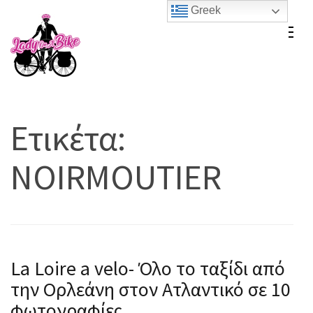
Skip
Greek
to
Lady On A Bike
content
(Press
Enter)
Ετικέτα:
NOIRMOUTIER
La Loire a velo- Όλο το ταξίδι από
την Ορλεάνη στον Ατλαντικό σε 10
φωτογραφίες