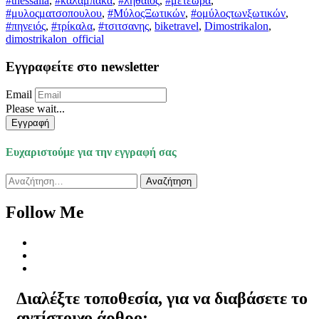
#thessalia
,
#καλαμπάκα
,
#ληθαίος
,
#μετέωρα
,
#μυλοςματσοπουλου
,
#ΜύλοςΞωτικών
,
#ομύλοςτωνξωτικών
,
#πηνειός
,
#τρίκαλα
,
#τσιτσανης
,
biketravel
,
Dimostrikalon
,
dimostrikalon_official
Εγγραφείτε στο newsletter
Email
Please wait...
Εγγραφή
Ευχαριστούμε για την εγγραφή σας
Αναζήτηση
για:
Follow Me
Διαλέξτε τοποθεσία, για να διαβάσετε το
αντίστοιχο άρθρο: