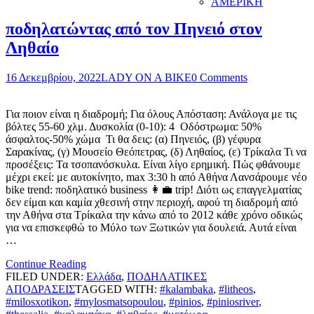
ΑΜΕΡΙΚΗ
ποδηλατώντας από τον Πηνειό στον
Ληθαίο
16 Δεκεμβρίου, 2022
LADY ON A BIKE
0 Comments
Για ποιον είναι η διαδρομή; Για όλους Απόσταση: Ανάλογα με τις
βόλτες 55-60 χλμ. Δυσκολία (0-10): 4 Οδόστρωμα: 50%
άσφαλτος-50% χώμα Τι θα δεις: (α) Πηνειός, (β) γέφυρα
Σαρακίνας, (γ) Μουσείο Θεόπετρας, (δ) Ληθαίος, (ε) Τρίκαλα Τι να
προσέξεις: Τα τσοπανόσκυλα. Είναι λίγο ερημική. Πώς φθάνουμε
μέχρι εκεί: με αυτοκίνητο, max 3:30 h από Αθήνα Λανσάρουμε νέο
bike trend: ποδηλατικό business 👩‍💼 trip! Διότι ως επαγγελματίας
δεν είμαι και καμία χθεσινή στην περιοχή, αφού τη διαδρομή από
την Αθήνα στα Τρίκαλα την κάνω από το 2012 κάθε χρόνο οδικώς
για να επισκεφθώ το Μύλο των Ξωτικών για δουλειά. Αυτά είναι
…
Continue Reading
FILED UNDER:
Ελλάδα
,
ΠΟΔΗΛΑΤΙΚΕΣ
ΑΠΟΔΡΑΣΕΙΣ
TAGGED WITH:
#kalambaka
,
#litheos
,
#milosxotikon
,
#mylosmatsopoulou
,
#pinios
,
#piniosriver
,