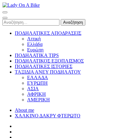
Skip
to
Lady On A Bike
content
(Press
Αναζήτηση
Enter)
για:
ΠΟΔΗΛΑΤΙΚΕΣ ΑΠΟΔΡΑΣΕΙΣ
Αττική
Ελλάδα
Ευρώπη
ΠΟΔΗΛΑΤΙΚΑ TIPS
ΠΟΔΗΛΑΤΙΚΟΣ ΕΞΟΠΛΙΣΜΟΣ
ΠΟΔΗΛΑΤΙΚΕΣ ΙΣΤΟΡΙΕΣ
ΤΑΞΙΔΙΑ ΑΝΕΥ ΠΟΔΗΛΑΤΟΥ
ΕΛΛΑΔΑ
ΕΥΡΩΠΗ
ΑΣΙΑ
ΑΦΡΙΚΗ
ΑΜΕΡΙΚΗ
About me
ΧΑΛΚΙΝΟ ΔΑΚΡΥ ΦΤΕΡΩΤΟ