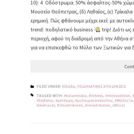
10): 4 Οδόστρωμα: 50% άσφαλτος-50% χώμα Τι
Μουσείο Θεόπετρας, (δ) Ληθαίος, (ε) Τρίκαλα
ερημική. Πώς φθάνουμε μέχρι εκεί: με αυτοκί
trend: ποδηλατικό business
trip! Διότι ως
περιοχή, αφού τη διαδρομή από την Αθήνα σ
για να επισκεφθώ το Μύλο των Ξωτικών για δ
Cont
FILED UNDER:
Ελλάδα
,
ΠΟΔΗΛΑΤΙΚΕΣ ΑΠΟΔΡΑΣΕΙΣ
TAGGED WITH:
#kalambaka
,
#litheos
,
#milosxotikon
,
#ληθαίος
,
#μετέωρα
,
#μυλοςματσοπουλου
,
#ΜύλοςΞω
biketravel
,
Dimostrikalon
,
dimostrikalon_official