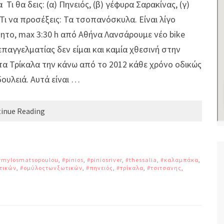
 θα δεις: (α) Πηνειός, (β) γέφυρα Σαρακίνας, (γ)
 Τι να προσέξεις: Τα τσοπανόσκυλα. Είναι λίγο
νητο, max 3:30 h από Αθήνα Λανσάρουμε νέο bike
 επαγγελματίας δεν είμαι και καμία χθεσινή στην
τα Τρίκαλα την κάνω από το 2012 κάθε χρόνο οδικώς
ουλειά. Αυτά είναι …
inue Reading
#mylosmatsopoulou
,
#pinios
,
#piniosriver
,
#thessalia
,
#καλαμπάκα
,
τικών
,
#ομύλοςτωνξωτικών
,
#πηνειός
,
#τρίκαλα
,
#τσιτσανης
,