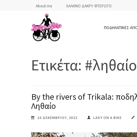
Skip
About me
ΧΑΛΚΙΝΟ ΔΑΚΡΥ ΦΤΕΡΩΤΟ
to
content
ΠΟΔΗΛΑΤΙΚΕΣ ΑΠ
(Press
Enter)
LADY ON A BIKE
Ετικέτα:
#ληθαίο
By the rivers of Trikala: πο
Ληθαίο
16 ΔΕΚΕΜΒΡΊΟΥ, 2022
LADY ON A BIKE