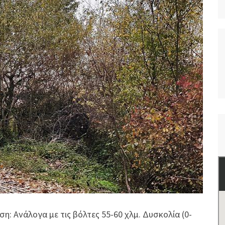
ση: Ανάλογα με τις βόλτες 55-60 χλμ. Δυσκολία (0-