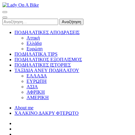
Skip
to
Lady On A Bike
content
(Press
Αναζήτηση
Enter)
για:
ΠΟΔΗΛΑΤΙΚΕΣ ΑΠΟΔΡΑΣΕΙΣ
Αττική
Ελλάδα
Ευρώπη
ΠΟΔΗΛΑΤΙΚΑ TIPS
ΠΟΔΗΛΑΤΙΚΟΣ ΕΞΟΠΛΙΣΜΟΣ
ΠΟΔΗΛΑΤΙΚΕΣ ΙΣΤΟΡΙΕΣ
ΤΑΞΙΔΙΑ ΑΝΕΥ ΠΟΔΗΛΑΤΟΥ
ΕΛΛΑΔΑ
ΕΥΡΩΠΗ
ΑΣΙΑ
ΑΦΡΙΚΗ
ΑΜΕΡΙΚΗ
About me
ΧΑΛΚΙΝΟ ΔΑΚΡΥ ΦΤΕΡΩΤΟ