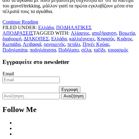
από τα αγκάθια με πολύ μεγαλυτέρη συχνότητα απ’ ότι τα λάστιχα
του gravel/trekking, μάλλον γιατί τα πρώτα εγκλοβίζουν μέσα στα
πέλματά τους τα αγκάθια.
Continue Reading
FILED UNDER:
Ελλάδα
,
ΠΟΔΗΛΑΤΙΚΕΣ
ΑΠΟΔΡΑΣΕΙΣ
TAGGED WITH:
Αλίαρτος
,
αποξήρανση
,
Βοιωτία
,
διαδρομή
,
ΔΙΑΚΟΠΕΣ
,
Ελλάδα
,
καλλιέργειες
,
Κηφισός
,
Κράνος
,
Κωπαϊδα
,
Λειβαφιά
,
ορχομενός
,
πετάλι
,
Πηγές Κρύας
,
Ποδηλατάτα
,
ποδηλάτισσα
,
Ποδήλατο
,
σέλα
,
ταξίδι
,
τουρισμός
Εγγραφείτε στο newsletter
Email
Εγγραφή
Αναζήτηση
για:
Follow Me