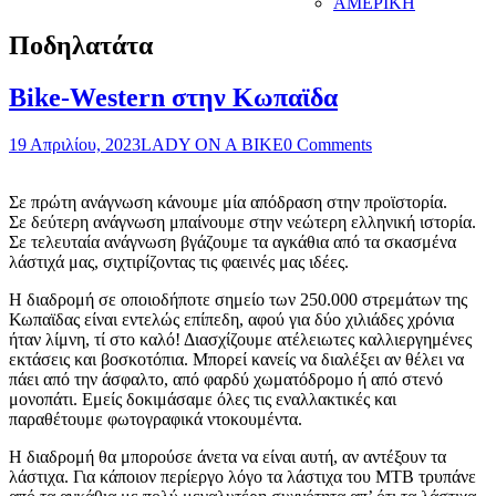
ΑΜΕΡΙΚΗ
Ποδηλατάτα
Bike-Western στην Κωπαϊδα
19 Απριλίου, 2023
LADY ON A BIKE
0 Comments
Σε πρώτη ανάγνωση κάνουμε μία απόδραση στην προϊστορία.
Σε δεύτερη ανάγνωση μπαίνουμε στην νεώτερη ελληνική ιστορία.
Σε τελευταία ανάγνωση βγάζουμε τα αγκάθια από τα σκασμένα
λάστιχά μας, σιχτιρίζοντας τις φαεινές μας ιδέες.
H διαδρομή σε οποιοδήποτε σημείo των 250.000 στρεμάτων της
Κωπαϊδας είναι εντελώς επίπεδη, αφού για δύο χιλιάδες χρόνια
ήταν λίμνη, τί στο καλό! Διασχίζουμε ατέλειωτες καλλιεργημένες
εκτάσεις και βοσκοτόπια. Μπορεί κανείς να διαλέξει αν θέλει να
πάει από την άσφαλτο, από φαρδύ χωματόδρομο ή από στενό
μονοπάτι. Εμείς δοκιμάσαμε όλες τις εναλλακτικές και
παραθέτουμε φωτογραφικά ντοκουμέντα.
Η διαδρομή θα μπορούσε άνετα να είναι αυτή, αν αντέξουν τα
λάστιχα. Για κάποιον περίεργο λόγο τα λάστιχα του MTB τρυπάνε