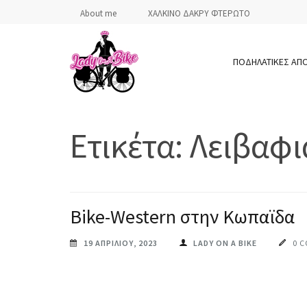
Skip
About me
ΧΑΛΚΙΝΟ ΔΑΚΡΥ ΦΤΕΡΩΤΟ
to
content
ΠΟΔΗΛΑΤΙΚΕΣ ΑΠ
(Press
Enter)
LADY ON A BIKE
Ετικέτα:
Λειβαφι
Bike-Western στην Κωπαϊδα
19 ΑΠΡΙΛΊΟΥ, 2023
LADY ON A BIKE
0 