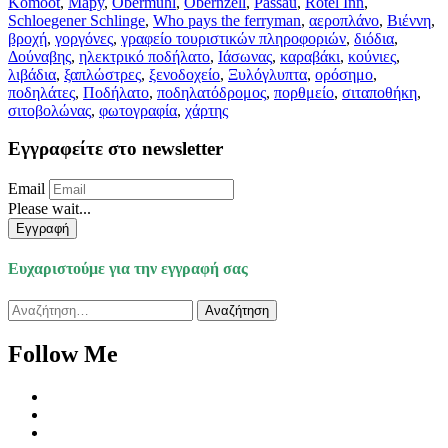
Komoot
,
Mapy
,
Obermühl
,
Obernzell
,
Passau
,
Rotel Inn
,
Schloegener Schlinge
,
Who pays the ferryman
,
αεροπλάνο
,
Βιέννη
,
βροχή
,
γοργόνες
,
γραφείο τουριστικών πληροφοριών
,
διόδια
,
Δούναβης
,
ηλεκτρικό ποδήλατο
,
Ιάσωνας
,
καραβάκι
,
κούνιες
,
λιβάδια
,
ξαπλώστρες
,
ξενοδοχείο
,
Ξυλόγλυπτα
,
ορόσημο
,
ποδηλάτες
,
Ποδήλατο
,
ποδηλατόδρομος
,
πορθμείο
,
σιταποθήκη
,
σιτοβολώνας
,
φωτογραφία
,
χάρτης
Εγγραφείτε στο newsletter
Email
Please wait...
Εγγραφή
Ευχαριστούμε για την εγγραφή σας
Αναζήτηση
για:
Follow Me