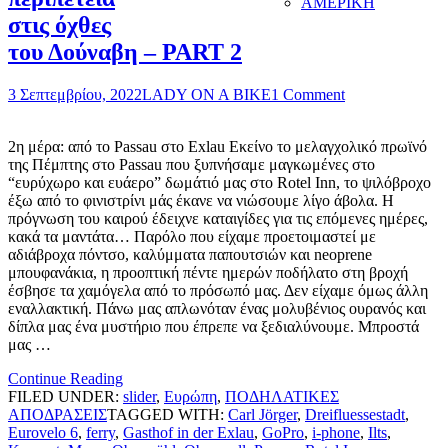
ΑΜΕΡΙΚΗ
στις όχθες
του Δούναβη – PART 2
3 Σεπτεμβρίου, 2022
LADY ON A BIKE
1 Comment
2η μέρα: από το Passau στο Exlau Εκείνο το μελαγχολικό πρωϊνό
της Πέμπτης στο Passau που ξυπνήσαμε μαγκωμένες στο
“ευρύχωρο και ευάερο” δωμάτιό μας στο Rotel Inn, το ψιλόβροχο
έξω από το φινιστρίνι μάς έκανε να νιώσουμε λίγο άβολα. Η
πρόγνωση του καιρού έδειχνε καταιγίδες για τις επόμενες ημέρες,
κακά τα μαντάτα… Παρόλο που είχαμε προετοιμαστεί με
αδιάβροχα πόντσο, καλύμματα παπουτσιών και neoprene
μπουφανάκια, η προοπτική πέντε ημερών ποδήλατο στη βροχή
έσβησε τα χαμόγελα από το πρόσωπό μας. Δεν είχαμε όμως άλλη
εναλλακτική. Πάνω μας απλωνόταν ένας μολυβένιος ουρανός και
δίπλα μας ένα μυστήριο που έπρεπε να ξεδιαλύνουμε. Μπροστά
μας …
Continue Reading
FILED UNDER:
slider
,
Ευρώπη
,
ΠΟΔΗΛΑΤΙΚΕΣ
ΑΠΟΔΡΑΣΕΙΣ
TAGGED WITH:
Carl Jörger
,
Dreifluessestadt
,
Eurovelo 6
,
ferry
,
Gasthof in der Exlau
,
GoPro
,
i-phone
,
Ilts
,