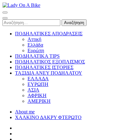
Skip
to
Lady On A Bike
content
(Press
Αναζήτηση
Enter)
για:
ΠΟΔΗΛΑΤΙΚΕΣ ΑΠΟΔΡΑΣΕΙΣ
Αττική
Ελλάδα
Ευρώπη
ΠΟΔΗΛΑΤΙΚΑ TIPS
ΠΟΔΗΛΑΤΙΚΟΣ ΕΞΟΠΛΙΣΜΟΣ
ΠΟΔΗΛΑΤΙΚΕΣ ΙΣΤΟΡΙΕΣ
ΤΑΞΙΔΙΑ ΑΝΕΥ ΠΟΔΗΛΑΤΟΥ
ΕΛΛΑΔΑ
ΕΥΡΩΠΗ
ΑΣΙΑ
ΑΦΡΙΚΗ
ΑΜΕΡΙΚΗ
About me
ΧΑΛΚΙΝΟ ΔΑΚΡΥ ΦΤΕΡΩΤΟ