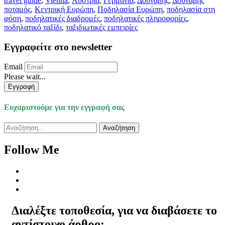
travel guide
,
Vienna
,
Αυστρία
,
Γερμανία
,
Δούναβης
,
Δούναβης
ποταμός
,
Κεντρική Ευρώπη
,
Ποδηλασία Ευρώπη
,
ποδηλασία στη
φύση
,
ποδηλατικές διαδρομές
,
ποδηλατικές πληροφορίες
,
ποδηλατικό ταξίδι
,
ταξιδιωτικές εμπειρίες
Εγγραφείτε στο newsletter
Email
Please wait...
Εγγραφή
Ευχαριστούμε για την εγγραφή σας
Αναζήτηση
για:
Follow Me
Διαλέξτε τοποθεσία, για να διαβάσετε το
αντίστοιχο άρθρο: