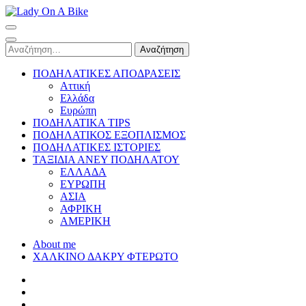
Skip
to
Lady On A Bike
content
(Press
Αναζήτηση
Enter)
για:
ΠΟΔΗΛΑΤΙΚΕΣ ΑΠΟΔΡΑΣΕΙΣ
Αττική
Ελλάδα
Ευρώπη
ΠΟΔΗΛΑΤΙΚΑ TIPS
ΠΟΔΗΛΑΤΙΚΟΣ ΕΞΟΠΛΙΣΜΟΣ
ΠΟΔΗΛΑΤΙΚΕΣ ΙΣΤΟΡΙΕΣ
ΤΑΞΙΔΙΑ ΑΝΕΥ ΠΟΔΗΛΑΤΟΥ
ΕΛΛΑΔΑ
ΕΥΡΩΠΗ
ΑΣΙΑ
ΑΦΡΙΚΗ
ΑΜΕΡΙΚΗ
About me
ΧΑΛΚΙΝΟ ΔΑΚΡΥ ΦΤΕΡΩΤΟ