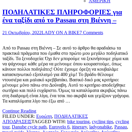
ΑΜΕΡΙΚΗ
ΠΟΔΗΛΑΤΙΚΕΣ ΠΛΗΡΟΦΟΡΙΕΣ για
ένα ταξίδι από το Passau στη Βιέννη –
21 Οκτωβρίου, 2022
LADY ON A BIKE
7 Comments
Από το Passau στη Βιέννη – Σε αυτό το άρθρο θα αραδιάσω τα
πρακτικά πράγματα που έμαθα στο πρώτο μου μεγάλο ποδηλατικό
ταξίδι. Τα ξενοδοχεία: Όχι δεν μπορούμε να ξεκινήσουμε χύμα και
να ψάχνουμε κάθε μέρα να μείνουμε όπου κουραστούμε, όπως
κάνουν πολλοι ποδηλάτες! Ούτε έχουμε όρεξη να κουβαλάμε
κατασκηνωτικό εξοπλισμό για 400 χλμ! Το βράδυ θέλουμε
ντουσιέρα και μαλακό κρεββατάκι. Βασικό δικό μας κριτήριο:
μένουμε μόνο πάνω στο Δούναβη. Αυτό το κριτήριο αποδείχθηκε
σωτήριο και πολύ ευχάριστο. Όμως τα καταλύματα ακριβώς πάνω
στη διαδρομή είναι λίγα, ένα τσικ πιο ακριβά και γεμίζουν γρήγορα.
Τα καταλύματα λίγο πιο έξω από …
Continue Reading
FILED UNDER:
Ευρώπη
,
ΠΟΔΗΛΑΤΙΚΕΣ
ΑΠΟΔΡΑΣΕΙΣ
TAGGED WITH:
bike touring
,
cycling tips
,
cycling
tour
,
Danube cycle path
,
Eurovelo 6
,
itinerary
,
ladyonabike
,
Passau
,