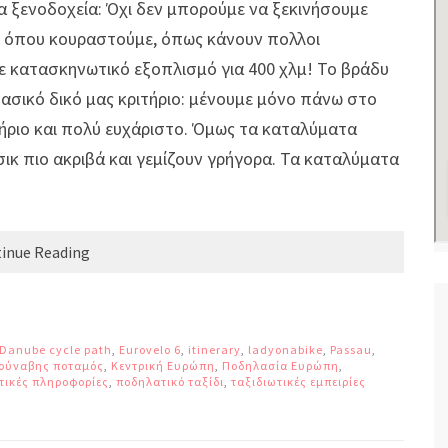
α ξενοδοχεία: Όχι δεν μπορούμε να ξεκινήσουμε
ε όπου κουραστούμε, όπως κάνουν πολλοι
ε κατασκηνωτικό εξοπλισμό για 400 χλμ! Το βράδυ
ασικό δικό μας κριτήριο: μένουμε μόνο πάνω στο
ήριο και πολύ ευχάριστο. Όμως τα καταλύματα
σικ πιο ακριβά και γεμίζουν γρήγορα. Τα καταλύματα
inue Reading
Danube cycle path
,
Eurovelo 6
,
itinerary
,
ladyonabike
,
Passau
,
ούναβης ποταμός
,
Κεντρική Ευρώπη
,
Ποδηλασία Ευρώπη
,
τικές πληροφορίες
,
ποδηλατικό ταξίδι
,
ταξιδιωτικές εμπειρίες