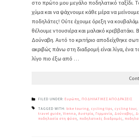
στο πρώτο μου μεγάλο ποδηλατικό ταξίδι. Τ
χύμα και να ψάχνουμε κάθε μέρα να μείνουμ
ποδηλάτες! Ούτε έχουμε όρεξη να κουβαλάμ
θέλουμε ντουσιέρα και μαλακό κρεββατάκι. Β
Δούναβη. Αυτό το κριτήριο αποδείχθηκε σωτ
ακριβώς πάνω στη διαδρομή είναι λίγα, ένα τ
λίγο πιο έξω από …
Cont
FILED UNDER:
Ευρώπη
,
ΠΟΔΗΛΑΤΙΚΕΣ ΑΠΟΔΡΑΣΕΙΣ
TAGGED WITH:
bike touring
,
cycling tips
,
cycling tour
,
travel guide
,
Vienna
,
Αυστρία
,
Γερμανία
,
Δούναβης
,
Δ
ποδηλασία στη φύση
,
ποδηλατικές διαδρομές
,
ποδηλα