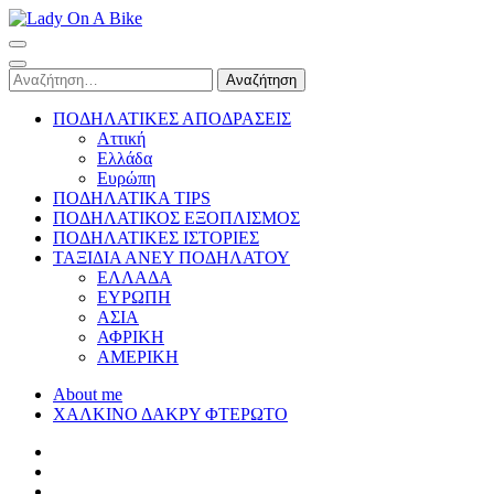
Skip
to
Lady On A Bike
content
(Press
Αναζήτηση
Enter)
για:
ΠΟΔΗΛΑΤΙΚΕΣ ΑΠΟΔΡΑΣΕΙΣ
Αττική
Ελλάδα
Ευρώπη
ΠΟΔΗΛΑΤΙΚΑ TIPS
ΠΟΔΗΛΑΤΙΚΟΣ ΕΞΟΠΛΙΣΜΟΣ
ΠΟΔΗΛΑΤΙΚΕΣ ΙΣΤΟΡΙΕΣ
ΤΑΞΙΔΙΑ ΑΝΕΥ ΠΟΔΗΛΑΤΟΥ
ΕΛΛΑΔΑ
ΕΥΡΩΠΗ
ΑΣΙΑ
ΑΦΡΙΚΗ
ΑΜΕΡΙΚΗ
About me
ΧΑΛΚΙΝΟ ΔΑΚΡΥ ΦΤΕΡΩΤΟ