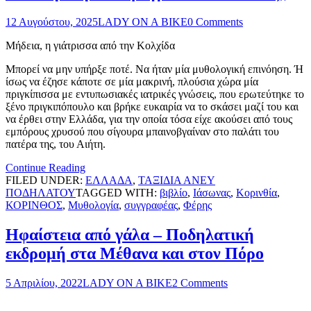
12 Αυγούστου, 2025
LADY ON A BIKE
0 Comments
Μήδεια, η γιάτρισσα από την Κολχίδα
Μπορεί να μην υπήρξε ποτέ. Να ήταν μία μυθολογική επινόηση. Ή
ίσως να έζησε κάποτε σε μία μακρινή, πλούσια χώρα μία
πριγκίπισσα με εντυπωσιακές ιατρικές γνώσεις, που ερωτεύτηκε το
ξένο πριγκιπόπουλο και βρήκε ευκαιρία να το σκάσει μαζί του και
να έρθει στην Ελλάδα, για την οποία τόσα είχε ακούσει από τους
εμπόρους χρυσού που σίγουρα μπαινοβγαίναν στο παλάτι του
πατέρα της, του Αιήτη.
Continue Reading
FILED UNDER:
ΕΛΛΑΔΑ
,
ΤΑΞΙΔΙΑ ΑΝΕΥ
ΠΟΔΗΛΑΤΟΥ
TAGGED WITH:
βιβλίο
,
Ιάσωνας
,
Κορινθία
,
ΚΟΡΙΝΘΟΣ
,
Μυθολογία
,
συγγραφέας
,
Φέρης
Ηφαίστεια από γάλα – Ποδηλατική
εκδρομή στα Μέθανα και στον Πόρο
5 Απριλίου, 2022
LADY ON A BIKE
2 Comments