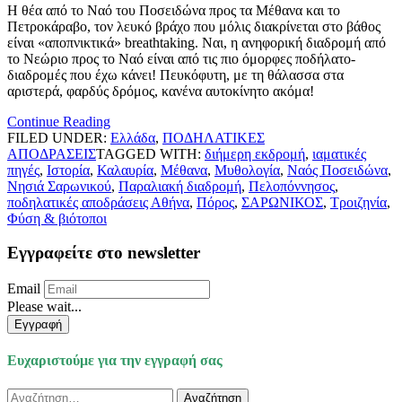
Η θέα από το Ναό του Ποσειδώνα προς τα Μέθανα και το
Πετροκάραβο, τον λευκό βράχο που μόλις διακρίνεται στο βάθος
είναι «αποπνικτικά» breathtaking. Ναι, η ανηφορική διαδρομή από
το Νεώριο προς το Ναό είναι από τις πιο όμορφες ποδήλατο-
διαδρομές που έχω κάνει! Πευκόφυτη, με τη θάλασσα στα
αριστερά, φαρδύς δρόμος, κανένα αυτοκίνητο ακόμα!
Continue Reading
FILED UNDER:
Ελλάδα
,
ΠΟΔΗΛΑΤΙΚΕΣ
ΑΠΟΔΡΑΣΕΙΣ
TAGGED WITH:
διήμερη εκδρομή
,
ιαματικές
πηγές
,
Ιστορία
,
Καλαυρία
,
Μέθανα
,
Μυθολογία
,
Ναός Ποσειδώνα
,
Νησιά Σαρωνικού
,
Παραλιακή διαδρομή
,
Πελοπόννησος
,
ποδηλατικές αποδράσεις Αθήνα
,
Πόρος
,
ΣΑΡΩΝΙΚΟΣ
,
Τροιζηνία
,
Φύση & βιότοποι
Εγγραφείτε στο newsletter
Email
Please wait...
Εγγραφή
Ευχαριστούμε για την εγγραφή σας
Αναζήτηση