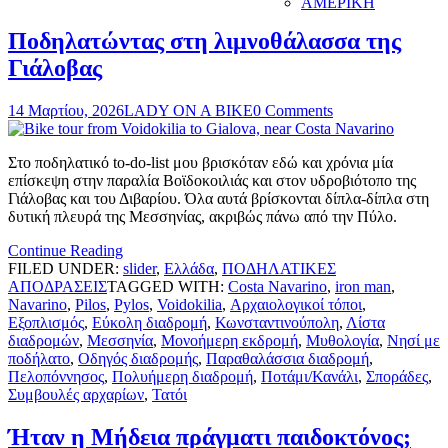
ΑΜΕΡΙΚΗ
Ποδηλατώντας στη λιμνοθάλασσα της
Γιάλοβας
14 Μαρτίου, 2026
LADY ON A BIKE
0 Comments
Στο ποδηλατικό to-do-list μου βρισκόταν εδώ και χρόνια μία
επίσκεψη στην παραλία Βοϊδοκοιλιάς και στον υδροβιότοπο της
Γιάλοβας και του Διβαρίου. Όλα αυτά βρίσκονται δίπλα-δίπλα στη
δυτική πλευρά της Μεσσηνίας, ακριβώς πάνω από την Πύλο.
Continue Reading
FILED UNDER:
slider
,
Ελλάδα
,
ΠΟΔΗΛΑΤΙΚΕΣ
ΑΠΟΔΡΑΣΕΙΣ
TAGGED WITH:
Costa Navarino
,
iron man
,
Navarino
,
Pilos
,
Pylos
,
Voidokilia
,
Αρχαιολογικοί τόποι
,
Εξοπλισμός
,
Εύκολη διαδρομή
,
Κωνσταντινούπολη
,
Λίστα
διαδρομών
,
Μεσσηνία
,
Μονοήμερη εκδρομή
,
Μυθολογία
,
Νησί με
ποδήλατο
,
Οδηγός διαδρομής
,
Παραθαλάσσια διαδρομή
,
Πελοπόννησος
,
Πολυήμερη διαδρομή
,
Ποτάμι/Κανάλι
,
Σποράδες
,
Συμβουλές αρχαρίων
,
Τατόι
Ήταν η Μήδεια πράγματι παιδοκτόνος;