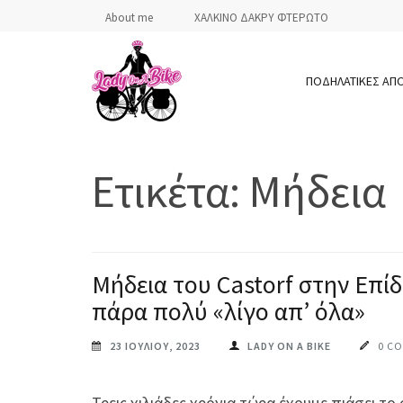
Skip
About me
ΧΑΛΚΙΝΟ ΔΑΚΡΥ ΦΤΕΡΩΤΟ
to
content
ΠΟΔΗΛΑΤΙΚΕΣ ΑΠ
(Press
Enter)
LADY ON A BIKE
Ετικέτα:
Μήδεια
Μήδεια του Castorf στην Επί
πάρα πολύ «λίγο απ’ όλα»
23 ΙΟΥΛΊΟΥ, 2023
LADY ON A BIKE
0 C
Τρεις χιλιάδες χρόνια τώρα έχουμε πιάσει το