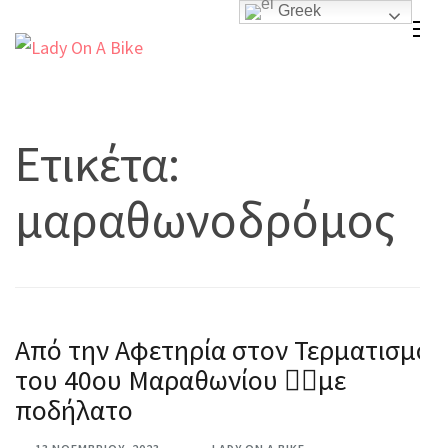
Greek
Skip
to
Lady On A Bike
content
(Press
Enter)
Ετικέτα:
μαραθωνοδρόμος
Από την Αφετηρία στον Τερματισμό
του 40ου Μαραθωνίου 🚴‍♂️με
ποδήλατο