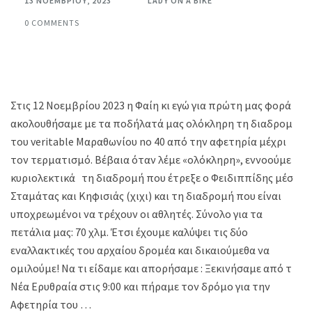
13 ΝΟΕΜΒΡΊΟΥ, 2023
LADY ON A BIKE
0 COMMENTS
Στις 12 Νοεμβρίου 2023 η Φαίη κι εγώ για πρώτη μας φορά
ακολουθήσαμε με τα ποδήλατά μας ολόκληρη τη διαδρομή
του veritable Μαραθωνίου no 40 από την αφετηρία μέχρι
τον τερματισμό. Βέβαια όταν λέμε «ολόκληρη», εννοούμε
κυριολεκτικά τη διαδρομή που έτρεξε ο Φειδιππίδης μέσω
Σταμάτας και Κηφισιάς (χιχι) και τη διαδρομή που είναι
υποχρεωμένοι να τρέχουν οι αθλητές. Σύνολο για τα
πετάλια μας: 70 χλμ. Έτσι έχουμε καλύψει τις δύο
εναλλακτικές του αρχαίου δρομέα και δικαιούμεθα να
ομιλούμε! Να τι είδαμε και απορήσαμε : Ξεκινήσαμε από τη
Νέα Ερυθραία στις 9:00 και πήραμε τον δρόμο για την
Αφετηρία του …