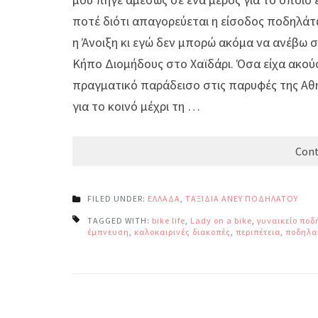
ποτέ διότι απαγορεύεται η είσοδος ποδηλάτ
η Άνοιξη κι εγώ δεν μπορώ ακόμα να ανέβω 
Κήπο Διομήδους στο Χαϊδάρι. Όσα είχα ακούσε
πραγματικό παράδεισο στις παρυφές της Αθήν
για το κοινό μέχρι τη …
Cont
FILED UNDER:
ΕΛΛΑΔΑ
,
ΤΑΞΙΔΙΑ ΑΝΕΥ ΠΟΔΗΛΑΤΟΥ
TAGGED WITH:
bike life
,
Lady on a bike
,
γυναικείο ποδ
έμπνευση
,
καλοκαιρινές διακοπές
,
περιπέτεια
,
ποδηλα