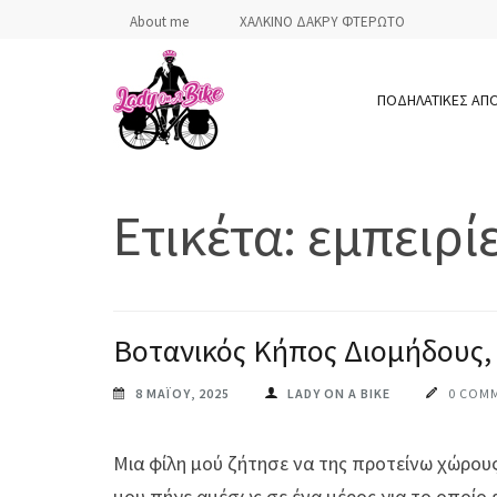
Skip
About me
ΧΑΛΚΙΝΟ ΔΑΚΡΥ ΦΤΕΡΩΤΟ
to
content
ΠΟΔΗΛΑΤΙΚΕΣ ΑΠ
(Press
Enter)
LADY ON A BIKE
Ετικέτα:
εμπειρίε
Βοτανικός Κήπος Διομήδους, 
8 ΜΑΪ́ΟΥ, 2025
LADY ON A BIKE
0 COM
Μια φίλη μού ζήτησε να της προτείνω χώρους
μου πήγε αμέσως σε ένα μέρος για το οποίο ε