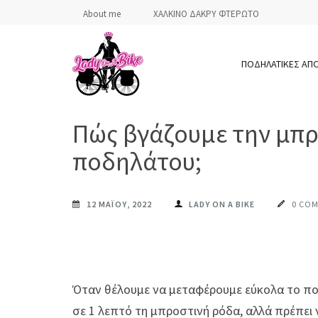
Skip
About me
ΧΑΛΚΙΝΟ ΔΑΚΡΥ ΦΤΕΡΩΤΟ
to
content
ΠΟΔΗΛΑΤΙΚΕΣ ΑΠ
(Press
Enter)
LADY ON A BIKE
Πώς βγάζουμε την μπρ
ποδηλάτου;
12 ΜΑΪ́ΟΥ, 2022
LADY ON A BIKE
0 CO
Όταν θέλουμε να μεταφέρουμε εύκολα το πο
σε 1 λεπτό τη μπροστινή ρόδα, αλλά πρέπει 