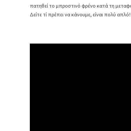
πατηθεί το μπροστινό φρένο κατά τη μεταφο
Δείτε τί πρέπει να κάνουμε, είναι πολύ απλό!