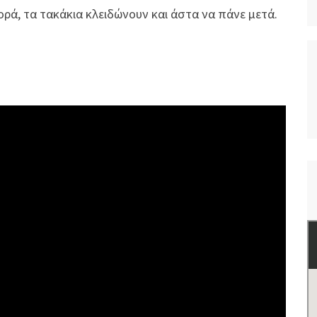
ρά, τα τακάκια κλειδώνουν και άστα να πάνε μετά.