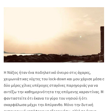
Η Νάξος ήταν ένα ποδηλατικό όνειρο στις άχαρες,
χειμωνιάτικες νύχτες του lock-down και μου χάρισε μέσα σε
δύο μέρες χίλιες υπέροχες σταγόνες παρηγοριάς για να
αντέξω την καθημερινότητα της επόμενης καραντίνας. Μη
φανταστείτε ότι έκανα το γύρο του νησιού ή ότι
σκαρφάλωσα μέχρι την Απύρανθο. Μόνο την δυτική
ακτογραμμή κατάφερα να εξερευνήσω, αλλά το έκανα