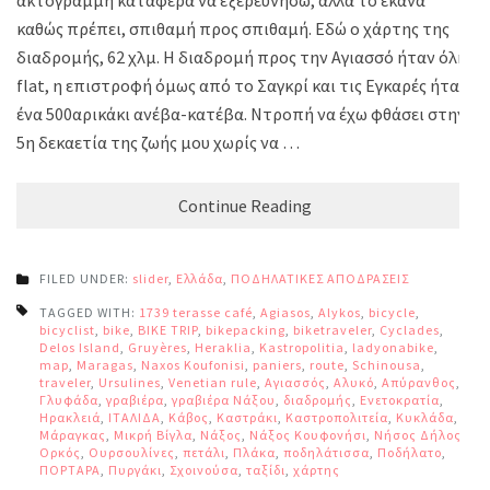
καθώς πρέπει, σπιθαμή προς σπιθαμή. Εδώ ο χάρτης της
διαδρομής, 62 χλμ. Η διαδρομή προς την Αγιασσό ήταν όλη
flat, η επιστροφή όμως από το Σαγκρί και τις Εγκαρές ήταν
ένα 500αρικάκι ανέβα-κατέβα. Ντροπή να έχω φθάσει στην
5η δεκαετία της ζωής μου χωρίς να …
Continue Reading
FILED UNDER:
slider
,
Ελλάδα
,
ΠΟΔΗΛΑΤΙΚΕΣ ΑΠΟΔΡΑΣΕΙΣ
TAGGED WITH:
1739 terasse café
,
Agiasos
,
Alykos
,
bicycle
,
bicyclist
,
bike
,
BIKE TRIP
,
bikepacking
,
biketraveler
,
Cyclades
,
Delos Island
,
Gruyères
,
Heraklia
,
Kastropolitia
,
ladyonabike
,
map
,
Maragas
,
Naxos Koufonisi
,
paniers
,
route
,
Schinousa
,
traveler
,
Ursulines
,
Venetian rule
,
Αγιασσός
,
Αλυκό
,
Απύρανθος
,
Γλυφάδα
,
γραβιέρα
,
γραβιέρα Νάξου
,
διαδρομής
,
Ενετοκρατία
,
Ηρακλειά
,
ΙΤΑΛΙΔΑ
,
Κάβος
,
Καστράκι
,
Καστροπολιτεία
,
Κυκλάδα
,
Μάραγκας
,
Μικρή Βίγλα
,
Νάξος
,
Νάξος Κουφονήσι
,
Νήσος Δήλος
,
Ορκός
,
Ουρσουλίνες
,
πετάλι
,
Πλάκα
,
ποδηλάτισσα
,
Ποδήλατο
,
ΠΟΡΤΑΡΑ
,
Πυργάκι
,
Σχοινούσα
,
ταξίδι
,
χάρτης