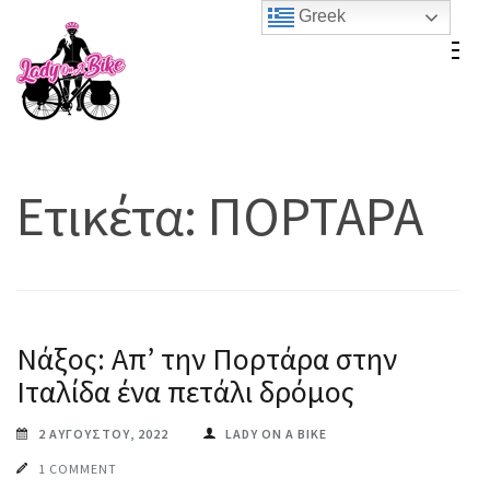
Skip
Greek
to
Lady On A Bike
content
(Press
Enter)
Ετικέτα:
ΠΟΡΤΑΡΑ
Νάξος: Απ’ την Πορτάρα στην
Ιταλίδα ένα πετάλι δρόμος
2 ΑΥΓΟΎΣΤΟΥ, 2022
LADY ON A BIKE
1 COMMENT