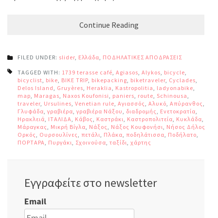
Continue Reading
FILED UNDER:
slider
,
Ελλάδα
,
ΠΟΔΗΛΑΤΙΚΕΣ ΑΠΟΔΡΑΣΕΙΣ
TAGGED WITH:
1739 terasse café
,
Agiasos
,
Alykos
,
bicycle
,
bicyclist
,
bike
,
BIKE TRIP
,
bikepacking
,
biketraveler
,
Cyclades
,
Delos Island
,
Gruyères
,
Heraklia
,
Kastropolitia
,
ladyonabike
,
map
,
Maragas
,
Naxos Koufonisi
,
paniers
,
route
,
Schinousa
,
traveler
,
Ursulines
,
Venetian rule
,
Αγιασσός
,
Αλυκό
,
Απύρανθος
,
Γλυφάδα
,
γραβιέρα
,
γραβιέρα Νάξου
,
διαδρομής
,
Ενετοκρατία
,
Ηρακλειά
,
ΙΤΑΛΙΔΑ
,
Κάβος
,
Καστράκι
,
Καστροπολιτεία
,
Κυκλάδα
,
Μάραγκας
,
Μικρή Βίγλα
,
Νάξος
,
Νάξος Κουφονήσι
,
Νήσος Δήλος
,
Ορκός
,
Ουρσουλίνες
,
πετάλι
,
Πλάκα
,
ποδηλάτισσα
,
Ποδήλατο
,
ΠΟΡΤΑΡΑ
,
Πυργάκι
,
Σχοινούσα
,
ταξίδι
,
χάρτης
Εγγραφείτε στο newsletter
Email