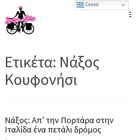
Skip
Greek
to
Lady On A Bike
content
(Press
Enter)
Ετικέτα:
Νάξος
Κουφονήσι
Νάξος: Απ’ την Πορτάρα στην
Ιταλίδα ένα πετάλι δρόμος