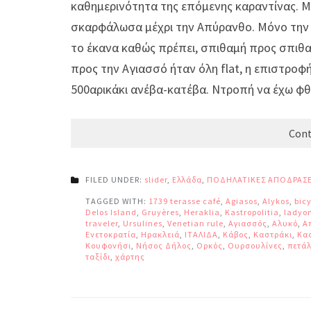
καθημερινότητα της επόμενης καραντίνας. Μη
σκαρφάλωσα μέχρι την Απύρανθο. Μόνο την 
το έκανα καθώς πρέπει, σπιθαμή προς σπιθαμ
προς την Αγιασσό ήταν όλη flat, η επιστροφή
500αρικάκι ανέβα-κατέβα. Ντροπή να έχω φθ
Cont
FILED UNDER:
slider
,
Ελλάδα
,
ΠΟΔΗΛΑΤΙΚΕΣ ΑΠΟΔΡΑΣΕ
TAGGED WITH:
1739 terasse café
,
Agiasos
,
Alykos
,
bic
Delos Island
,
Gruyères
,
Heraklia
,
Kastropolitia
,
ladyo
traveler
,
Ursulines
,
Venetian rule
,
Αγιασσός
,
Αλυκό
,
Α
Ενετοκρατία
,
Ηρακλειά
,
ΙΤΑΛΙΔΑ
,
Κάβος
,
Καστράκι
,
Κα
Κουφονήσι
,
Νήσος Δήλος
,
Ορκός
,
Ουρσουλίνες
,
πετάλ
ταξίδι
,
χάρτης