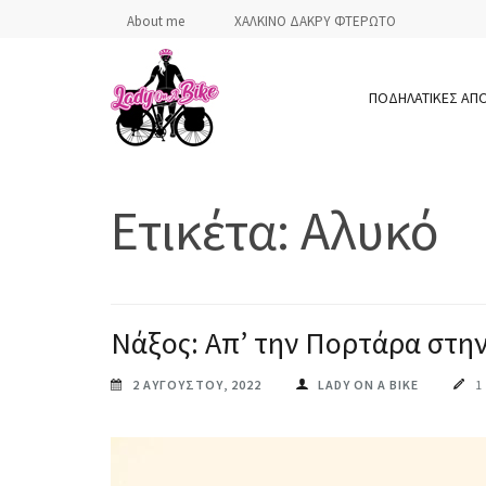
Skip
About me
ΧΑΛΚΙΝΟ ΔΑΚΡΥ ΦΤΕΡΩΤΟ
to
content
ΠΟΔΗΛΑΤΙΚΕΣ ΑΠ
(Press
Enter)
LADY ON A BIKE
Ετικέτα:
Αλυκό
Νάξος: Απ’ την Πορτάρα στην
2 ΑΥΓΟΎΣΤΟΥ, 2022
LADY ON A BIKE
1