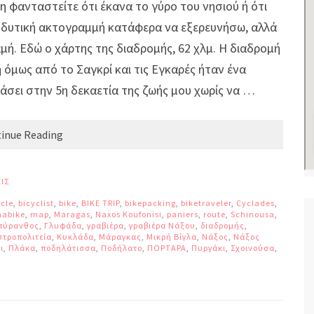
 φανταστείτε ότι έκανα το γύρο του νησιού ή ότι
δυτική ακτογραμμή κατάφερα να εξερευνήσω, αλλά
ή. Εδώ ο χάρτης της διαδρομής, 62 χλμ. Η διαδρομή
 όμως από το Σαγκρί και τις Εγκαρές ήταν ένα
άσει στην 5η δεκαετία της ζωής μου χωρίς να …
inue Reading
ΙΣ
ycle
,
bicyclist
,
bike
,
BIKE TRIP
,
bikepacking
,
biketraveler
,
Cyclades
,
nabike
,
map
,
Maragas
,
Naxos Koufonisi
,
paniers
,
route
,
Schinousa
,
πύρανθος
,
Γλυφάδα
,
γραβιέρα
,
γραβιέρα Νάξου
,
διαδρομής
,
στροπολιτεία
,
Κυκλάδα
,
Μάραγκας
,
Μικρή Βίγλα
,
Νάξος
,
Νάξος
ι
,
Πλάκα
,
ποδηλάτισσα
,
Ποδήλατο
,
ΠΟΡΤΑΡΑ
,
Πυργάκι
,
Σχοινούσα
,