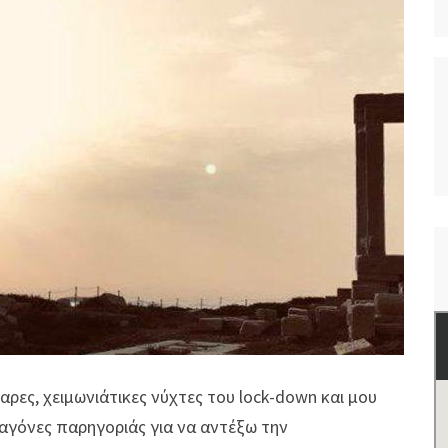
ρες, χειμωνιάτικες νύχτες του lock-down και μου
ταγόνες παρηγοριάς για να αντέξω την