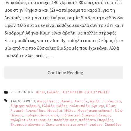
ανικολάου, που απέχει 140 χλμ και 2,30 ώρες από το σπίτι
μου στην Κηφισιά και (2) να πάρουμε το καράβι για τη
Λιναριά, το λιμάνι της Σκύρου, σε μία διαδρομή σχεδόν δύο
ωρών. Όλο αυτό δεν είναι καθόλου εύκολο συν του ότι και η
διαδρομή Αθήνα-Κύμη είναι άβολη, με πολλές στροφές.
Επιπροσθέτως, για την lonely ποδηλάτισσα η Σκύρος ήταν
μία από τις πιο δύσκολες διαδρομές που έχω κάνει. Αλλά
επειδή την λατρεύω, …
Continue Reading
FILED UNDER:
slider
,
Ελλάδα
,
ΠΟΔΗΛΑΤΙΚΕΣ ΑΠΟΔΡΑΣΕΙΣ
TAGGED WITH:
Άγιος Πέτρος
,
Αιγαίο
,
Ασπούς
,
Αχίλλι
,
Γυρίσματα
,
διήμερη εκδρομή
,
Ελλάδα
,
Κάβος
,
Κολυμπάδα
,
Κρι-κρι
,
Κύμη
,
λιναριά
,
Λυκομήδης
,
Μαγαζιά
,
Μόλος
,
Μονοήμερη εκδρομή
,
Νύφι
,
Πεύκος
,
ποδηλασία σε νησί
,
ποδηλατική διαδρομή Σκύρος
,
ποδηλατικός τουρισμός
,
ποδηλάτισσα
,
ποδήλατο Σποράδες
,
Σκυριανά αλογάκια
,
Σκυριανή αρχιτεκτονική
,
σκύρος
,
Σποράδες