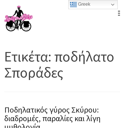
Skip
Greek
to
Lady On A Bike
content
(Press
Enter)
Ετικέτα:
ποδήλατο
Σποράδες
Ποδηλατικός γύρος Σκύρου:
διαδρομές, παραλίες και λίγη
μυθολογία