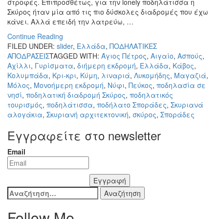
στροφές. Επιπροσθέτως, για την lonely ποδηλάτισσα η
Σκύρος ήταν μία από τις πιο δύσκολες διαδρομές που έχω
κάνει. Αλλά επειδή την λατρεύω, …
Continue Reading
FILED UNDER:
slider
,
Ελλάδα
,
ΠΟΔΗΛΑΤΙΚΕΣ
ΑΠΟΔΡΑΣΕΙΣ
TAGGED WITH:
Άγιος Πέτρος
,
Αιγαίο
,
Ασπούς
,
Αχίλλι
,
Γυρίσματα
,
διήμερη εκδρομή
,
Ελλάδα
,
Κάβος
,
Κολυμπάδα
,
Κρι-κρι
,
Κύμη
,
λιναριά
,
Λυκομήδης
,
Μαγαζιά
,
Μόλος
,
Μονοήμερη εκδρομή
,
Νύφι
,
Πεύκος
,
ποδηλασία σε
νησί
,
ποδηλατική διαδρομή Σκύρος
,
ποδηλατικός
τουρισμός
,
ποδηλάτισσα
,
ποδήλατο Σποράδες
,
Σκυριανά
αλογάκια
,
Σκυριανή αρχιτεκτονική
,
σκύρος
,
Σποράδες
Εγγραφείτε στο newsletter
Email
Εγγραφή
Αναζήτηση
για:
Follow Me