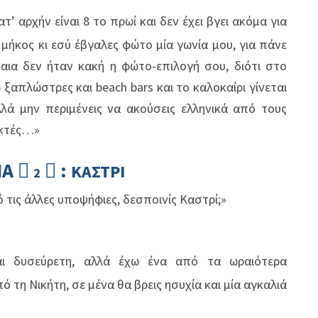
τ’ αρχήν είναι 8 το πρωί και δεν έχει βγει ακόμα για
 μήκος κι εσύ έβγαλες φώτο μία γωνία μου, για πάνε
αια δεν ήταν κακή η φώτο-επιλογή σου, διότι στο
ω ξαπλώστρες και
beach
bars
και το καλοκαίρι γίνεται
λλά μην περιμένεις να ακούσεις ελληνικά από τους
εκτές…»
ΙΑ
:


ΚΑΣΤΡΙ
2
ό τις άλλες υποψήφιες, δεσποινίς Καστρί;»
και δυσεύρετη, αλλά έχω ένα από τα ωραιότερα
 τη Νικήτη, σε μένα θα βρεις ησυχία και μία αγκαλιά