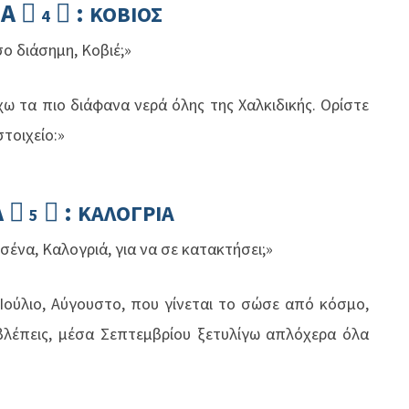
ΙΑ
:


ΚΟΒΙΟΣ
4
σο διάσημη, Κοβιέ;»
χω τα πιο διάφανα νερά όλης της Χαλκιδικής. Ορίστε
στοιχείο:»
Α
:


ΚΑΛΟΓΡΙΑ
5
 εσένα, Καλογριά, για να σε κατακτήσει;»
 Ιούλιο, Αύγουστο, που γίνεται το σώσε από κόσμο,
λέπεις, μέσα Σεπτεμβρίου ξετυλίγω απλόχερα όλα