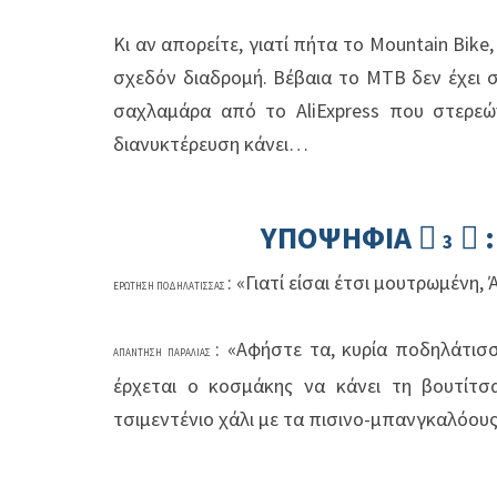
Κι αν απορείτε, γιατί πήτα το Mountain Bi
σχεδόν διαδρομή. Βέβαια το MTB δεν έχει σ
σαχλαμάρα από το AliExpress που στερεών
διανυκτέρευση κάνει…
ΥΠΟΨΗΦΙΑ


3
: «Γιατί είσαι έτσι μουτρωμένη, 
ΕΡΩΤΗΣΗ ΠΟΔΗΛΑΤΙΣΣΑΣ
: «Αφήστε τα, κυρία ποδηλάτισ
ΑΠΑΝΤΗΣΗ ΠΑΡΑΛΙΑΣ
έρχεται ο κοσμάκης να κάνει τη βουτίτσ
τσιμεντένιο χάλι με τα πισινο-μπανγκαλόους