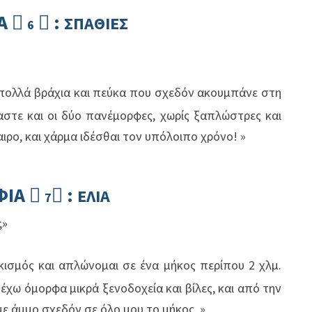
Α
:


ΣΠΑΘΙΕΣ
6
πιο πολλά βράχια και πεύκα που σχεδόν ακουμπάνε στη
μαστε και οι δύο πανέμορφες, χωρίς ξαπλώστρες και
ιρο, και χάρμα ιδέσθαι τον υπόλοιπ
o
χρόνο! »
ΦΙΑ
:


ΕΛΙΑ
7
;»
ικισμός και απλώνομαι σε ένα μήκος περίπου 2 χλμ.
έχω όμορφα μικρά ξενοδοχεία και βίλες, και από την
ε άμμο σχεδόν σε όλο μου το μήκος. »