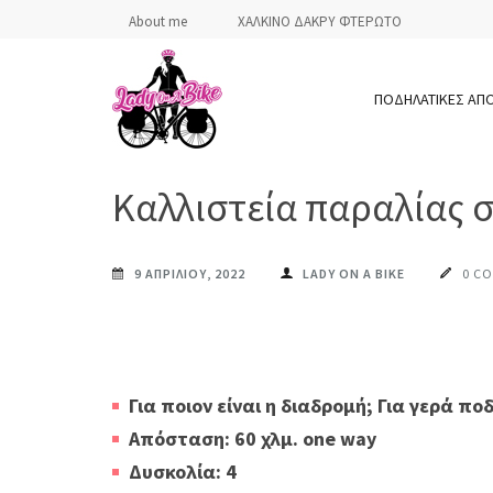
Skip
About me
ΧΑΛΚΙΝΟ ΔΑΚΡΥ ΦΤΕΡΩΤΟ
to
content
ΠΟΔΗΛΑΤΙΚΕΣ ΑΠ
(Press
Enter)
LADY ON A BIKE
Καλλιστεία παραλίας σ
9 ΑΠΡΙΛΊΟΥ, 2022
LADY ON A BIKE
0 C
Για ποιον είναι η διαδρομή; Για γερά πο
Απόσταση: 60 χλμ. one way
Δυσκολία: 4