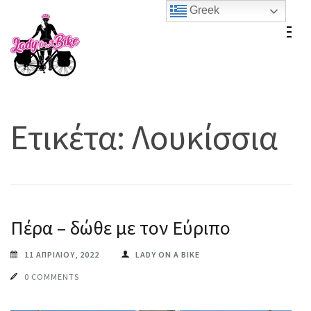
Skip
Greek
to
Lady On A Bike
content
(Press
Enter)
Ετικέτα:
Λουκίσσια
Πέρα – δώθε με τον Εύριπο
11 ΑΠΡΙΛΊΟΥ, 2022
LADY ON A BIKE
0 COMMENTS