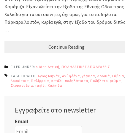
Καμάριζα. Είχαν κλείσει την έξοδο της Εθνικής Οδού προς
Χαλκίδα για τα αυτοκίνητα, όχι όμως για τα ποδήλατα.
Πάρκαρα λοιπόν, κυρία εγώ, στην έξοδο του δρόμου δίπλα
…
Continue Reading
FILED UNDER:
slider
,
Αττική
,
ΠΟΔΗΛΑΤΙΚΕΣ ΑΠΟΔΡΑΣΕΙΣ
TAGGED WITH:
Άγιος Μηνάς
,
Ανθηδόνα
,
γέφυρα
,
Δροσιά
,
Εύβοια
,
Λουκίσσια
,
Παλίρροια
,
πετάλι
,
ποδηλάτισσα
,
Ποδήλατο
,
ρεύμα
,
Σκορπονέρια
,
ταξίδι
,
Χαλκίδα
Εγγραφείτε στο newsletter
Email