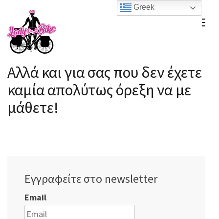
Skip
Greek
to
Lady On A Bike
content
(Press
Enter)
Αλλά και για σας που δεν έχετε
καμία απολύτως όρεξη να με
μάθετε!
Εγγραφείτε στο newsletter
Email